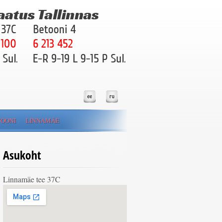
OONI
LINNAMÄE
Asukoht
Linnamäe tee 37C