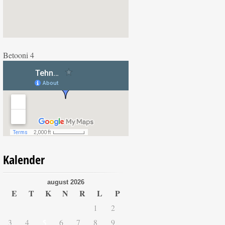
Betooni 4
Kalender
august 2026
E
T
K
N
R
L
P
1
2
3
4
5
6
7
8
9