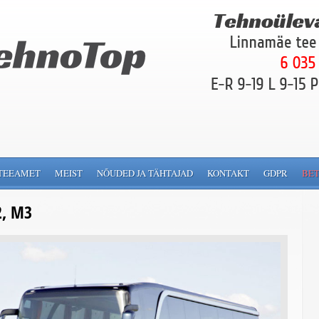
TEEAMET
MEIST
NÕUDED JA TÄHTAJAD
KONTAKT
GDPR
BET
2, M3