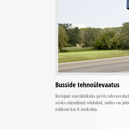
Busside tehnoülevaatus
Reisijate siseriiklikuks ja/või rahvusvahe
veoks ettenähtud sõidukid, milles on juhi
rohkem kui 8 istekohta.