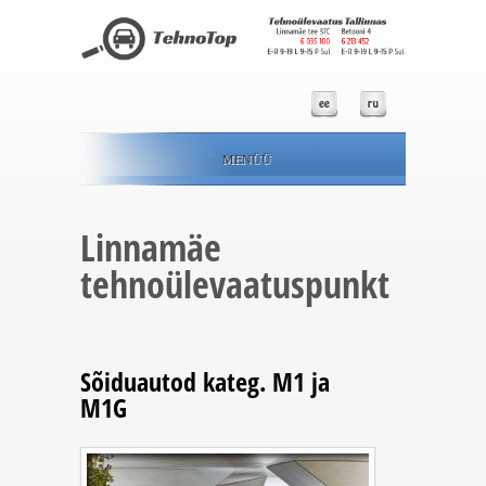
MENÜÜ
Linnamäe
tehnoülevaatuspunkt
Sõiduautod kateg. M1 ja
M1G