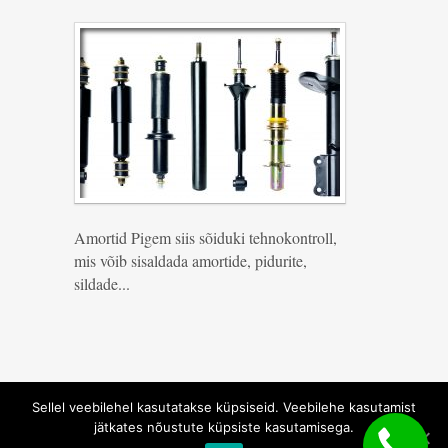
Amortid Pigem siis sõiduki tehnokontroll,
mis võib sisaldada amortide, pidurite,
sildade...
Sellel veebilehel kasutatakse küpsiseid. Veebilehe kasutamist
jätkates nõustute küpsiste kasutamisega.
Kodulehe valmistamine -
Toplink