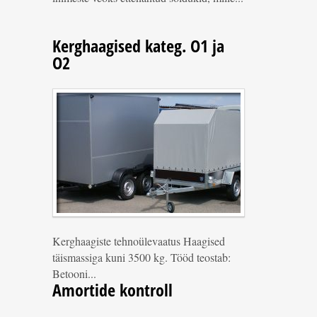
Kerghaagised kateg. O1 ja
O2
Kerghaagiste tehnoülevaatus Haagised
täismassiga kuni 3500 kg. Tööd teostab:
Betooni...
Amortide kontroll