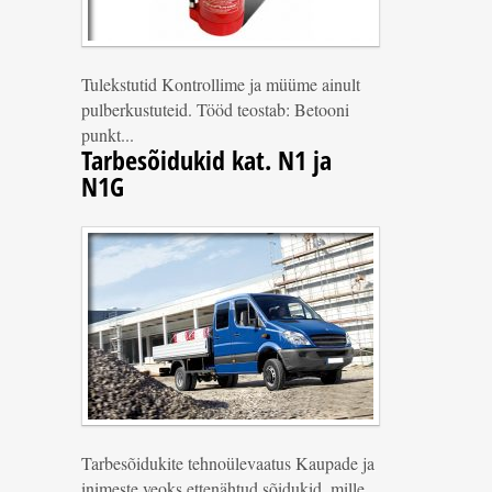
Tulekstutid Kontrollime ja müüme ainult
pulberkustuteid. Tööd teostab: Betooni
punkt...
Tarbesõidukid kat. N1 ja
N1G
Tarbesõidukite tehnoülevaatus Kaupade ja
inimeste veoks ettenähtud sõidukid, mille...