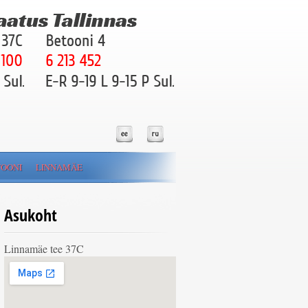
OONI
LINNAMÄE
Asukoht
Linnamäe tee 37C