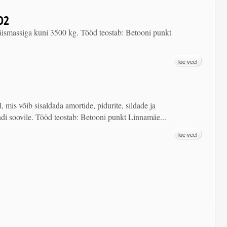
O2
äismassiga kuni 3500 kg. Tööd teostab: Betooni punkt
loe veel
 mis võib sisaldada amortide, pidurite, sildade ja
endi soovile. Tööd teostab: Betooni punkt Linnamäe...
loe veel