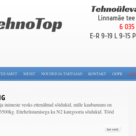
TEEAMET
MEIST
NÕUDED JA TÄHTAJAD
KONTAKT
GDPR
BET
1G
ja inimeste veoks ettenähtud sõidukid, mille kaubaruum on
 3500kg. Ettehelistamisega ka N2 kategooria sõidukid. Tööd
loe veel