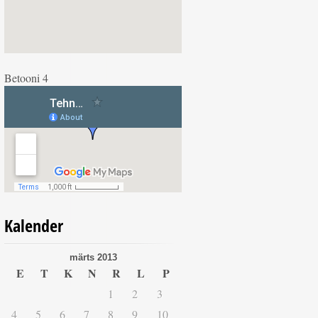
Betooni 4
Kalender
märts 2013
E
T
K
N
R
L
P
1
2
3
4
5
6
7
8
9
10