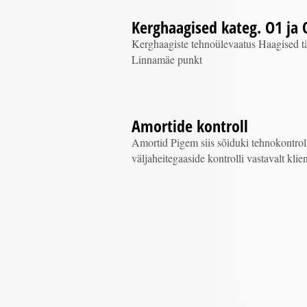
Kerghaagised kateg. O1 ja 
Kerghaagiste tehnoülevaatus Haagised t
Linnamäe punkt
Amortide kontroll
Amortid Pigem siis sõiduki tehnokontroll,
väljaheitegaaside kontrolli vastavalt kli