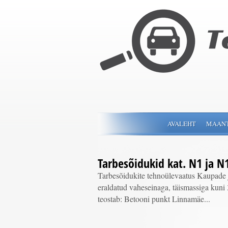
AVALEHT
MAAN
Tarbesõidukid kat. N1 ja N
Tarbesõidukite tehnoülevaatus Kaupade 
eraldatud vaheseinaga, täismassiga kuni
teostab: Betooni punkt Linnamäe...